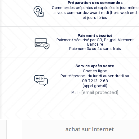
Préparation des commandes
Commandes préparées et expédiées le jour même
si vous commandez avant midi (hors week end
et jours fériés
Paiement sécurisé
Paiement sécurisé par CB, Paypal, Virement
Bancaire
Paiement 3x ou 4x sans frais
Service après vente
Chat en ligne
Par téléphone : du lundi au vendredi au
09.72.13.12.68
(appel gratuit)
[email protected]
Mail :