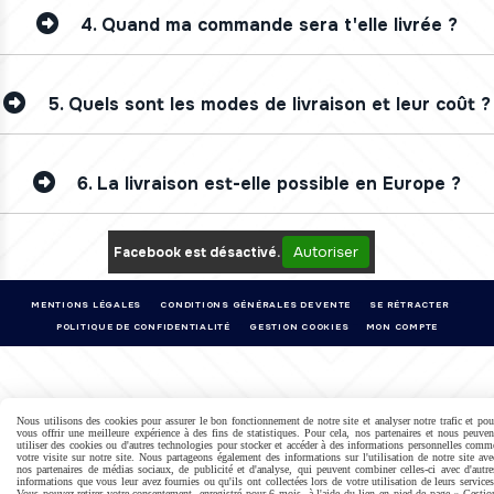
4.
Quand ma commande sera t'elle livrée ?
5.
Quels sont les modes de livraison et leur coût ?
6.
La livraison est-elle possible en Europe ?
Autoriser
Facebook est désactivé.
MENTIONS LÉGALES
CONDITIONS GÉNÉRALES DE VENTE
SE RÉTRACTER
POLITIQUE DE CONFIDENTIALITÉ
GESTION COOKIES
MON COMPTE
Nous utilisons des cookies pour assurer le bon fonctionnement de notre site et analyser notre trafic et pou
vous offrir une meilleure expérience à des fins de statistiques. Pour cela, nos partenaires et nous peuven
utiliser des cookies ou d'autres technologies pour stocker et accéder à des informations personnelles comm
votre visite sur notre site. Nous partageons également des informations sur l'utilisation de notre site ave
nos partenaires de médias sociaux, de publicité et d'analyse, qui peuvent combiner celles-ci avec d'autre
informations que vous leur avez fournies ou qu'ils ont collectées lors de votre utilisation de leurs services
Vous pouvez retirer votre consentement, enregistré pour 6 mois, à l'aide du lien en pied de page « Gestio