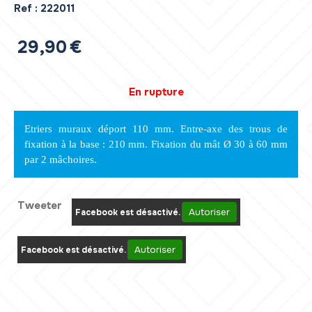
Ref :
222011
29,90
€
En rupture
Etriers muraux déport 110 mm. Entre-axe des trous de
fixation à la base : 210 mm. Fixation du mât Ø 30 à 60 mm
par 2 mâchoires.
Tweeter
Autoriser
Facebook est désactivé.
Autoriser
Facebook est désactivé.