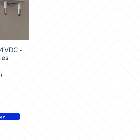
24 VDC -
ies
is
ier