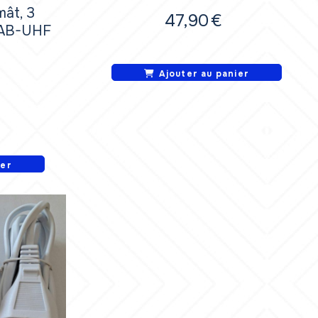
mât, 3
47,90
€
DAB-UHF
Ajouter au panier
ier