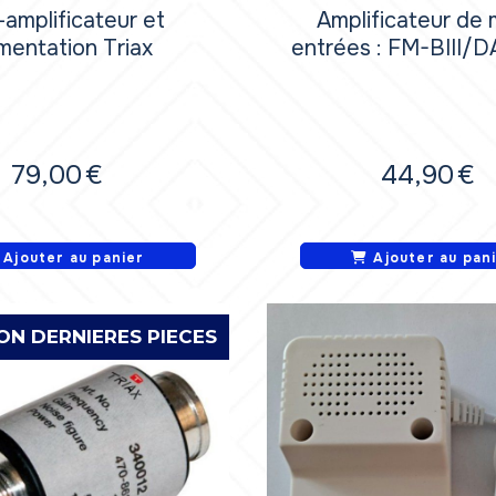
-amplificateur et
Amplificateur de 
imentation Triax
entrées : FM-BIII/
79,00
€
44,90
€
Ajouter au panier
Ajouter au pan
ON DERNIERES PIECES