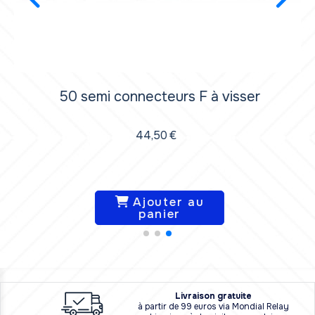
ser
10 semi connecteurs F à visser
9,90
€
Ajouter au
panier
L
i
vraison
gratuite
à partir de 99 euros via Mondial Relay