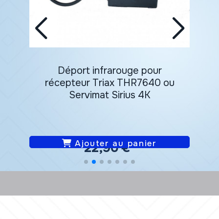
s
Déport infrarouge pour
récepteur Triax THR7640 ou
Servimat Sirius 4K
Ajouter au panier
22,90
€