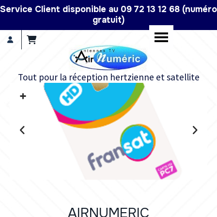
Panneau de gestion des cookies
Service Client disponible au 09 72 13 12 68 (numéro
gratuit)
Tout pour la réception hertzienne et satellite
+
Carte Fransat de dernière
génération à renouveler tous
les 4 ans pour la réception des
chaines de Fransat par satellite
Carte Fransat PC7 4
ans
AIRNUMERIC