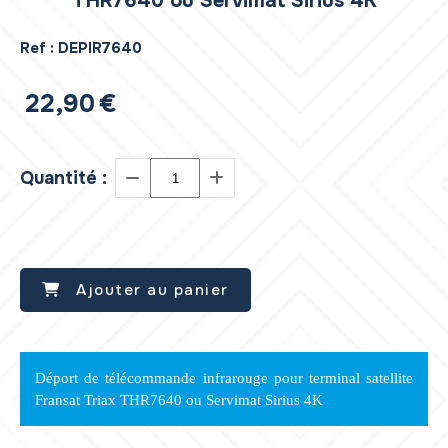
THR7640 ou Servimat Sirius 4K
Ref :
DEPIR7640
22,90
€
Quantité :
Ajouter au panier
Déport de télécommande infrarouge pour terminal satellite
Fransat Triax THR7640 ou Servimat Sirius 4K