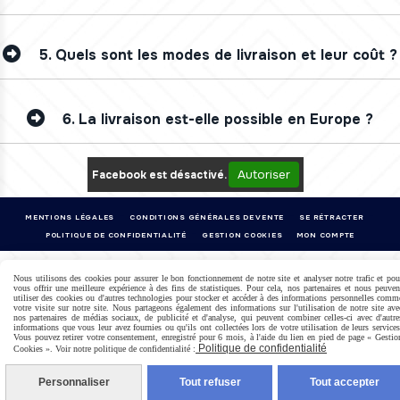
5.
Quels sont les modes de livraison et leur coût ?
6.
La livraison est-elle possible en Europe ?
Autoriser
Facebook est désactivé.
MENTIONS LÉGALES
CONDITIONS GÉNÉRALES DE VENTE
SE RÉTRACTER
POLITIQUE DE CONFIDENTIALITÉ
GESTION COOKIES
MON COMPTE
Nous utilisons des cookies pour assurer le bon fonctionnement de notre site et analyser notre trafic et pou
vous offrir une meilleure expérience à des fins de statistiques. Pour cela, nos partenaires et nous peuven
utiliser des cookies ou d'autres technologies pour stocker et accéder à des informations personnelles comm
votre visite sur notre site. Nous partageons également des informations sur l'utilisation de notre site ave
nos partenaires de médias sociaux, de publicité et d'analyse, qui peuvent combiner celles-ci avec d'autre
informations que vous leur avez fournies ou qu'ils ont collectées lors de votre utilisation de leurs services
Vous pouvez retirer votre consentement, enregistré pour 6 mois, à l'aide du lien en pied de page « Gestio
Politique de confidentialité
Cookies ». Voir notre politique de confidentialité :
Personnaliser
Tout refuser
Tout accepter