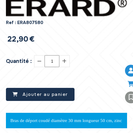
Ref :
ERA807580
22,90
€
Quantité :
Ajouter au panier
Bras de déport coudé diamètre 30 mm longueur 50 cm, zinc