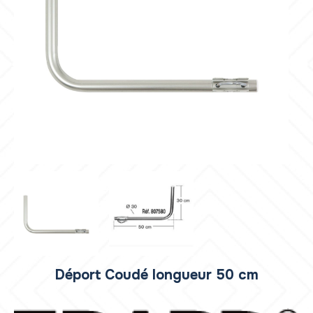
Déport Coudé longueur 50 cm