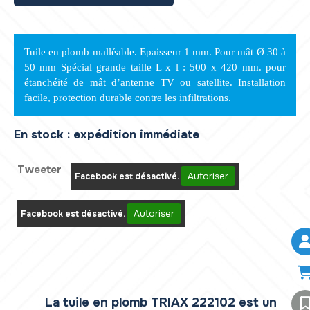
Tuile en plomb malléable. Epaisseur 1 mm. Pour mât Ø 30 à
50 mm Spécial grande taille L x l : 500 x 420 mm. pour
étanchéité de mât d’antenne TV ou satellite. Installation
facile, protection durable contre les infiltrations.
En stock : expédition immédiate
Tweeter
Autoriser
Facebook est désactivé.
Autoriser
Facebook est désactivé.
La tuile en plomb TRIAX 222102 est un