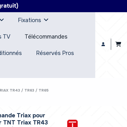
ratuit)
Fixations
s TV
Télécommandes
itionnés
Réservés Pros
IAX TR43 / TR63 / TR65
ande Triax pour
r TNT Triax TR43