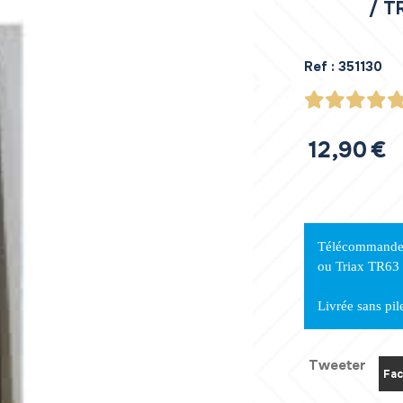
/ T
Ref :
351130
12,90
€
Télécommande 
ou Triax TR63
Livrée sans pil
Tweeter
Fac