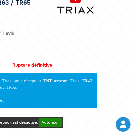
R63 / TR65
1 avis
Rupture définitive
Triax pour récepteur TNT terrestre Triax TR43
 ou TR65.
es.
Autoriser
ebook est désactivé.