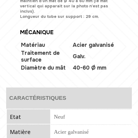
maintien d'un mât de Ø 40 à 60 mm (le mât
vertical qui apparait sur la photo n'est pas
inclus).
Longueur du tube sur support : 29 cm.
MÉCANIQUE
Matériau
Acier galvanisé
Traitement de
Galv.
surface
Diamètre du mât
40-60 Ø mm
CARACTÉRISTIQUES
Etat
Neuf
Matière
Acier galvanisé