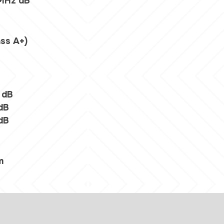
 MHz dB
ass A+)
 dB
dB
dB
m