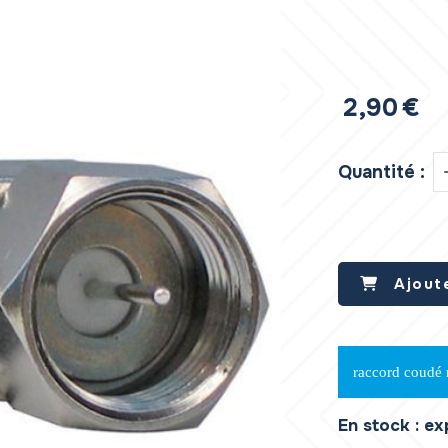
2,90
€
Quantité :
Ajout
raccord coudé 
En stock : e