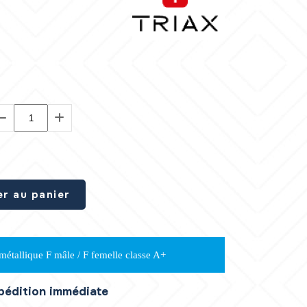
er au panier
métallique F mâle / F femelle classe A+
xpédition immédiate