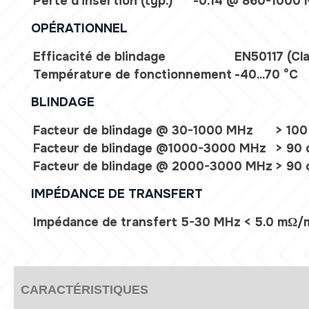
Perte d'insertion (typ.)
-0.14 @ 860-1000
OPÉRATIONNEL
Efficacité de blindage
EN50117 (Cl
Température de fonctionnement
-40...70 °C
BLINDAGE
Facteur de blindage @ 30-1000 MHz
> 100
Facteur de blindage @1000-3000 MHz
> 90 
Facteur de blindage @ 2000-3000 MHz
> 90 
IMPÉDANCE DE TRANSFERT
Impédance de transfert 5-30 MHz
< 5.0 mΩ/
CARACTÉRISTIQUES