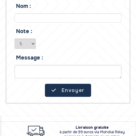
Nom :
Note :
Message :
Envoyer
L
i
vraison
gratuite
à partir de 99 euros via Mondial Relay