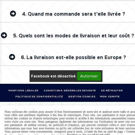
4.
Quand ma commande sera t'elle livrée ?
5.
Quels sont les modes de livraison et leur coût ?
6.
La livraison est-elle possible en Europe ?
Autoriser
Facebook est désactivé.
MENTIONS LÉGALES
CONDITIONS GÉNÉRALES DE VENTE
SE RÉTRACTER
POLITIQUE DE CONFIDENTIALITÉ
GESTION COOKIES
MON COMPTE
Nous utilisons des cookies pour assurer le bon fonctionnement de notre site et analyser notre trafic et pou
vous offrir une meilleure expérience à des fins de statistiques. Pour cela, nos partenaires et nous peuven
utiliser des cookies ou d'autres technologies pour stocker et accéder à des informations personnelles comm
votre visite sur notre site. Nous partageons également des informations sur l'utilisation de notre site ave
nos partenaires de médias sociaux, de publicité et d'analyse, qui peuvent combiner celles-ci avec d'autre
informations que vous leur avez fournies ou qu'ils ont collectées lors de votre utilisation de leurs services
Vous pouvez retirer votre consentement, enregistré pour 6 mois, à l'aide du lien en pied de page « Gestio