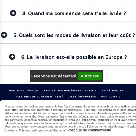
4.
Quand ma commande sera t'elle livrée ?
5.
Quels sont les modes de livraison et leur coût ?
6.
La livraison est-elle possible en Europe ?
Autoriser
Facebook est désactivé.
MENTIONS LÉGALES
CONDITIONS GÉNÉRALES DE VENTE
SE RÉTRACTER
POLITIQUE DE CONFIDENTIALITÉ
GESTION COOKIES
MON COMPTE
Nous utilisons des cookies pour assurer le bon fonctionnement de notre site et analyser notre trafic et pou
vous offrir une meilleure expérience à des fins de statistiques. Pour cela, nos partenaires et nous peuven
utiliser des cookies ou d'autres technologies pour stocker et accéder à des informations personnelles comm
votre visite sur notre site. Nous partageons également des informations sur l'utilisation de notre site ave
nos partenaires de médias sociaux, de publicité et d'analyse, qui peuvent combiner celles-ci avec d'autre
informations que vous leur avez fournies ou qu'ils ont collectées lors de votre utilisation de leurs services
Vous pouvez retirer votre consentement, enregistré pour 6 mois, à l'aide du lien en pied de page « Gestio
Politique de confidentialité
Cookies ». Voir notre politique de confidentialité :