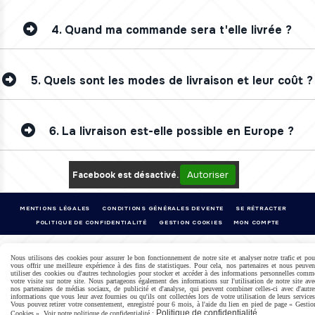
4.
Quand ma commande sera t'elle livrée ?
5.
Quels sont les modes de livraison et leur coût ?
6.
La livraison est-elle possible en Europe ?
Autoriser
Facebook est désactivé.
MENTIONS LÉGALES
CONDITIONS GÉNÉRALES DE VENTE
SE RÉTRACTER
POLITIQUE DE CONFIDENTIALITÉ
GESTION COOKIES
MON COMPTE
Nous utilisons des cookies pour assurer le bon fonctionnement de notre site et analyser notre trafic et pou
vous offrir une meilleure expérience à des fins de statistiques. Pour cela, nos partenaires et nous peuven
utiliser des cookies ou d'autres technologies pour stocker et accéder à des informations personnelles comm
votre visite sur notre site. Nous partageons également des informations sur l'utilisation de notre site ave
nos partenaires de médias sociaux, de publicité et d'analyse, qui peuvent combiner celles-ci avec d'autre
informations que vous leur avez fournies ou qu'ils ont collectées lors de votre utilisation de leurs services
Vous pouvez retirer votre consentement, enregistré pour 6 mois, à l'aide du lien en pied de page « Gestio
Politique de confidentialité
Cookies ». Voir notre politique de confidentialité :