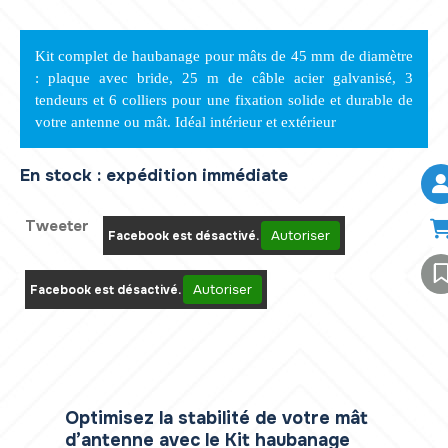
Kit complet de haubanage pour mâts de 45 mm de diamètre
: plaque avec bride, 25 m de câble acier galvanisé, 3
tendeurs et 6 colliers pour une fixation solide et durable de
votre antenne ou mât. Idéal intérieur et extérieur
En stock : expédition immédiate
Tweeter
Autoriser
Facebook est désactivé.
Autoriser
Facebook est désactivé.
Optimisez la stabilité de votre mât
d’antenne avec le Kit haubanage