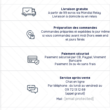
L
i
vraison
gratuite
à partir de 99 euros via Mondial Relay
Livraison à domicile ou en relais
Préparation des commandes
Commandes préparées et expédiées le jour même
si vous commandez avant midi (hors week end
et jours fériés
Paiement sécurisé
Paiement sécurisé par CB, Paypal, Virement
Bancaire
Paiement 3x ou 4x sans frais
Service après vente
Chat en ligne
Par téléphone : du lundi au vendredi au
09.72.13.12.68
(appel gratuit)
[email protected]
Mail :