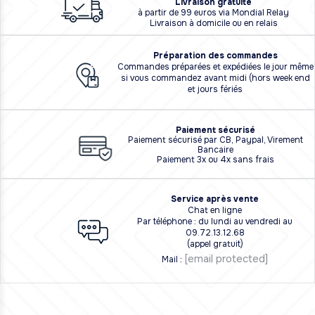
L
i
vraison
gratuite
à partir de 99 euros via Mondial Relay
Livraison à domicile ou en relais
Préparation des commandes
Commandes préparées et expédiées le jour même
si vous commandez avant midi (hors week end
et jours fériés
Paiement sécurisé
Paiement sécurisé par CB, Paypal, Virement
Bancaire
Paiement 3x ou 4x sans frais
Service après vente
Chat en ligne
Par téléphone : du lundi au vendredi au
09.72.13.12.68
(appel gratuit)
[email protected]
Mail :