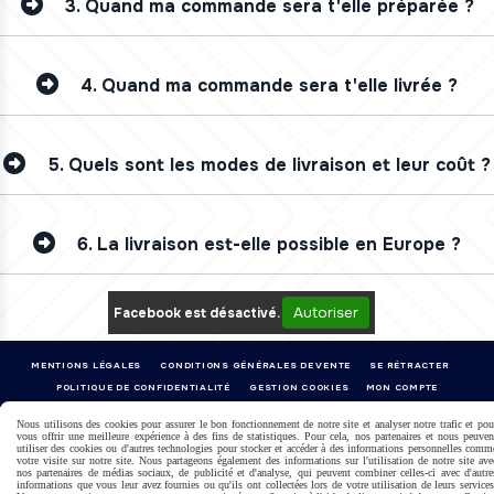
3.
Quand ma commande sera t'elle préparée ?
4.
Quand ma commande sera t'elle livrée ?
5.
Quels sont les modes de livraison et leur coût ?
6.
La livraison est-elle possible en Europe ?
Autoriser
Facebook est désactivé.
MENTIONS LÉGALES
CONDITIONS GÉNÉRALES DE VENTE
SE RÉTRACTER
POLITIQUE DE CONFIDENTIALITÉ
GESTION COOKIES
MON COMPTE
Nous utilisons des cookies pour assurer le bon fonctionnement de notre site et analyser notre trafic et pou
vous offrir une meilleure expérience à des fins de statistiques. Pour cela, nos partenaires et nous peuven
utiliser des cookies ou d'autres technologies pour stocker et accéder à des informations personnelles comm
votre visite sur notre site. Nous partageons également des informations sur l'utilisation de notre site ave
nos partenaires de médias sociaux, de publicité et d'analyse, qui peuvent combiner celles-ci avec d'autre
informations que vous leur avez fournies ou qu'ils ont collectées lors de votre utilisation de leurs services