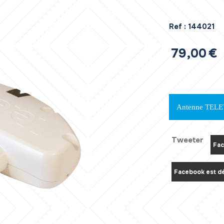
Ref :
144021
79,00
€
Antenne TELE
Tweeter
Fac
Facebook est dé