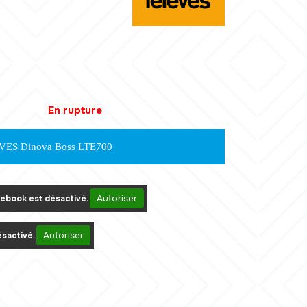
En rupture
VES Dinova Boss LTE700
Autoriser
ebook est désactivé.
Autoriser
sactivé.