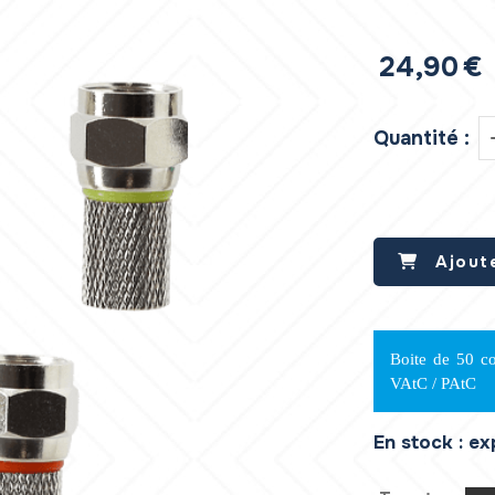
24,90
€
Quantité :
Ajout
Boite de 50 co
VAtC / PAtC
En stock : e