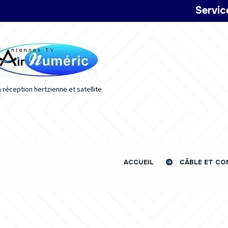
Panneau de gestion des cookies
Servic
a réception hertzienne et satellite
ACCUEIL
CÂBLE ET C