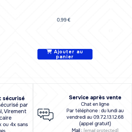
0,99
€
Ajouter au
panier
Service après vente
 sécurisé
Chat en ligne
écurisé par
Par téléphone : du lundi au
l, Virement
vendredi au 09.72.13.12.68
caire
(appel gratuit)
x ou 4x sans
Mail :
[email protected]
ais