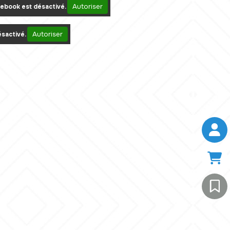
Autoriser
ebook est désactivé.
Autoriser
sactivé.