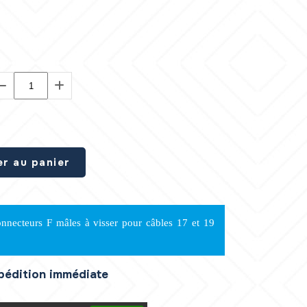
er au panier
nnecteurs F mâles à visser pour câbles 17 et 19
xpédition immédiate