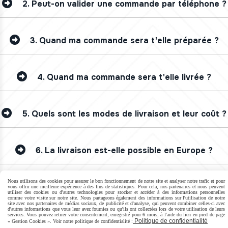
2.
Peut-on valider une commande par téléphone ?
3.
Quand ma commande sera t'elle préparée ?
4.
Quand ma commande sera t'elle livrée ?
5.
Quels sont les modes de livraison et leur coût ?
6.
La livraison est-elle possible en Europe ?
Autoriser
Facebook est désactivé.
Nous utilisons des cookies pour assurer le bon fonctionnement de notre site et analyser notre trafic et pour
vous offrir une meilleure expérience à des fins de statistiques. Pour cela, nos partenaires et nous peuvent
utiliser des cookies ou d'autres technologies pour stocker et accéder à des informations personnelles
comme votre visite sur notre site. Nous partageons également des informations sur l'utilisation de notre
site avec nos partenaires de médias sociaux, de publicité et d'analyse, qui peuvent combiner celles-ci avec
MENTIONS LÉGALES
CONDITIONS GÉNÉRALES DE VENTE
SE RÉTRACTER
d'autres informations que vous leur avez fournies ou qu'ils ont collectées lors de votre utilisation de leurs
services. Vous pouvez retirer votre consentement, enregistré pour 6 mois, à l'aide du lien en pied de page
POLITIQUE DE CONFIDENTIALITÉ
GESTION COOKIES
MON COMPTE
Politique de confidentialité
« Gestion Cookies ». Voir notre politique de confidentialité :